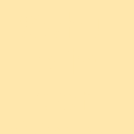
Schul
e in
den
Wesch