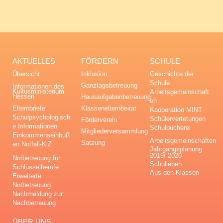
AKTUELLES
FÖRDERN
SCHULE
Übersicht
Inklusion
Geschichte der
Schule
Ganztagsbetreuung
Informationen des
Kultusministerium
Arbeitsgemeinschaft
Hessen
Hausaufgabenbetreuung
en
Elternbriefe
Klassenelternbeirat
Kooperation MINT
Schulpsychologisch
Schülervertetungen
Förderverein
e Informationen
Schulbücherei
Mitgliederversammlung
Einkommenseinbuß
Arbeitsgemeinschaften
Satzung
en Notfall-KiZ
Jahrgangsplanung
2019/ 2020
Notbetreuung für
Schulleben
Schlüsselberufe
Aus den Klassen
Erweiterte
Notbetreuung
Nachmeldung zur
Nachbetreuung
ÜBER UNS