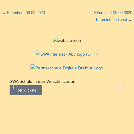
← Elternbrief 08.09.2020
Elternbrief 20.09.2020
Elternlotsendienst →
SWA Schule in den Weschnitzauen
"Neu
Hier klicken
Hi