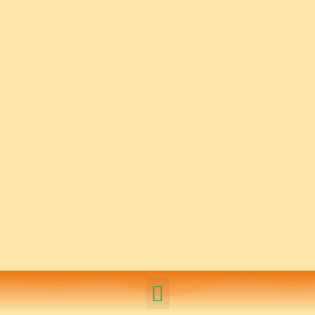
nitzau
en
Biblis