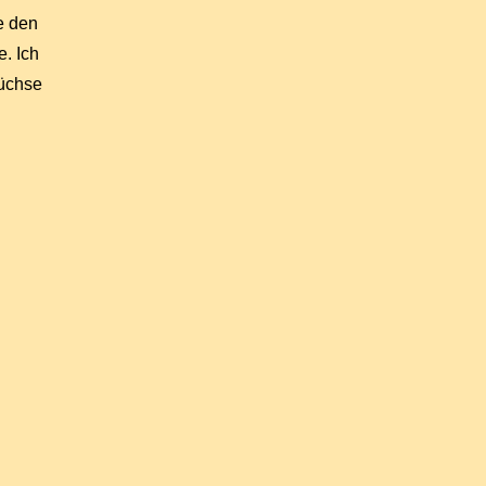
e den
e. Ich
Füchse