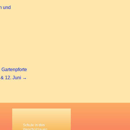
n und
e Gartenpforte
 & 12. Juni →
Schule in den
Weschnitzauen