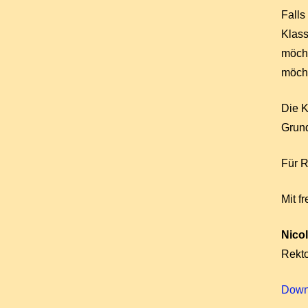
Falls
Klass
möcht
möcht
Die K
Grund
Für R
Mit f
Nicol
Rekto
Down