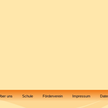
hule in 
chnitz
Biblis
ber uns
Schule
Förderverein
Impressum
Date