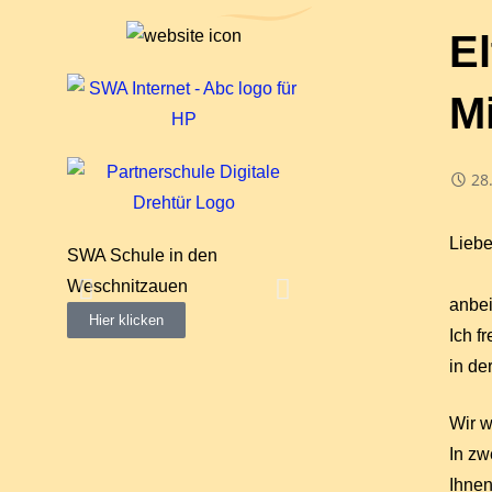
El
M
28
Liebe
SWA Schule in den
"Neue Schule"
Weschnitzauen
Hier klicken
anbei
Hier klicken
Ich f
in de
Wir w
In zw
Ihnen