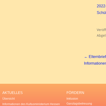
2022-
Schül
Veröff
Abgel
← Elternbrief
Informatione
AKTUELLES
FÖRDERN
Übersicht
Inklusion
Ganztagsbetreuung
Informationen des Kultusministerium Hessen