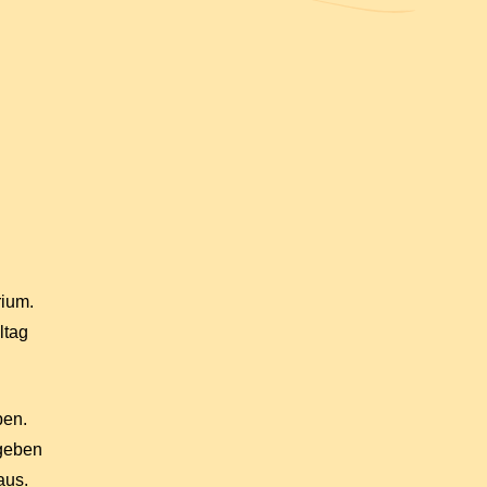
rium.
ltag
ben.
 geben
aus.