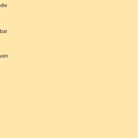
 die
hbar
euen