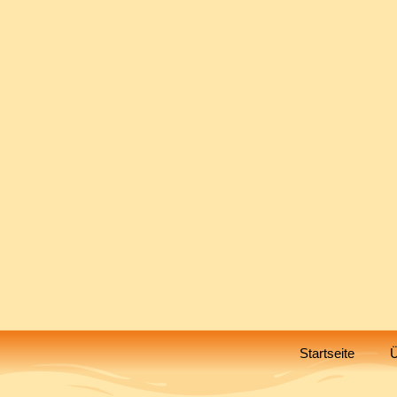
Sc
Wes
Startseite
Ü