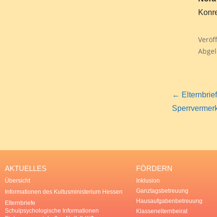
Konre
Veröff
Abgel
← Elternbrie
Sperrvermer
AKTUELLES
FÖRDERN
Übersicht
Inklusion
Ganztagsbetreuung
Informationen des Kultusministerium Hessen
Hausaufgabenbetreuung
Elternbriefe
Schulpsychologische Informationen
Klassenelternbeirat