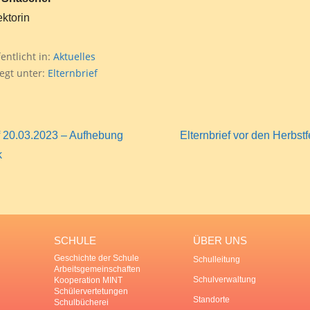
ktorin
entlicht in:
Aktuelles
egt unter:
Elternbrief
f 20.03.2023 – Aufhebung
Elternbrief vor den Herbst
k
SCHULE
ÜBER UNS
Geschichte der Schule
Schulleitung
Arbeitsgemeinschaften
Schulverwaltung
Kooperation MINT
Schülervertetungen
Standorte
Schulbücherei