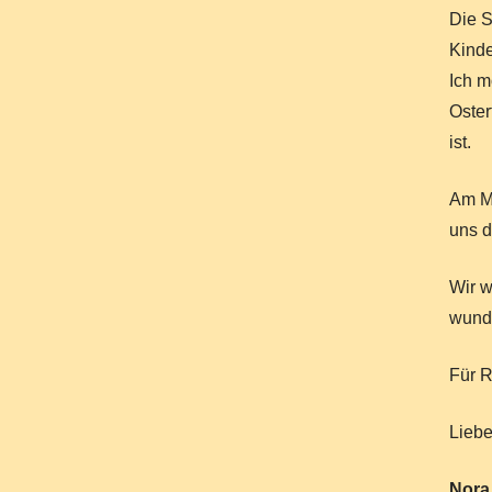
Die S
Kinde
Ich m
Oster
ist.
Am Mo
uns d
Wir w
wunde
Für R
Liebe
Nora