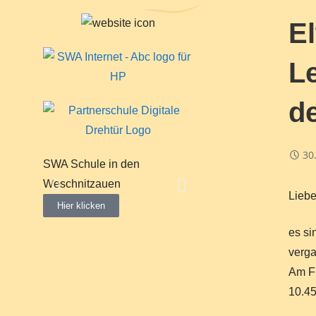
El
Le
de
30
SWA Schule in den
"Neue Schule"
Weschnitzauen
Hier klicken
Liebe
Hier klicken
es si
verga
Am Fr
10.45