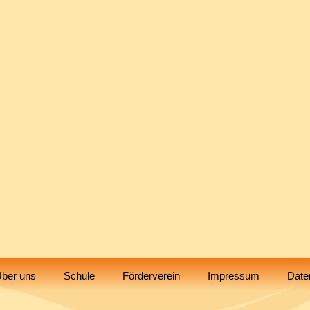
hule in 
chnitz
Biblis
ber uns
Schule
Förderverein
Impressum
Date