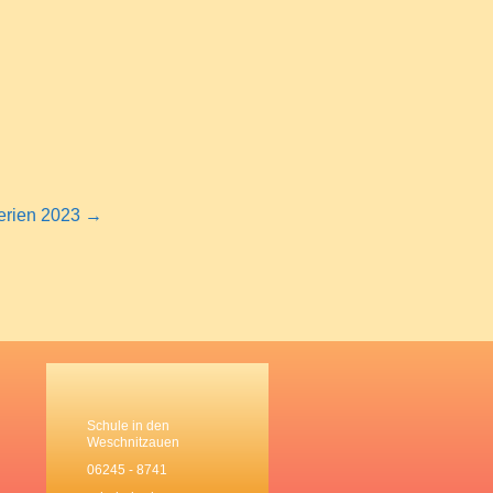
ferien 2023 →
Schule in den
Weschnitzauen
06245 - 8741