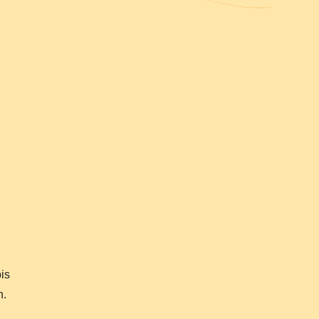
is
n.