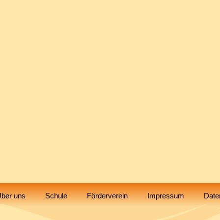
hule in 
chnitz
Biblis
ber uns
Schule
Förderverein
Impressum
Date