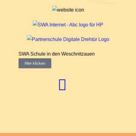
SWA Schule in den Weschnitzauen
"Neue S
Hier klicken
Hier kl