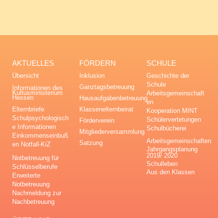
AKTUELLES
FÖRDERN
SCHULE
Übersicht
Inklusion
Geschichte der
Schule
Ganztagsbetreuung
Informationen des
Kultusministerium
Arbeitsgemeinschaft
Hessen
Hausaufgabenbetreuung
en
Elternbriefe
Klassenelternbeirat
Kooperation MINT
Schulpsychologisch
Schülervertetungen
Förderverein
e Informationen
Schulbücherei
Mitgliederversammlung
Einkommenseinbuß
Arbeitsgemeinschaften
Satzung
en Notfall-KiZ
Jahrgangsplanung
2019/ 2020
Notbetreuung für
Schulleben
Schlüsselberufe
Aus den Klassen
Erweiterte
Notbetreuung
Nachmeldung zur
Nachbetreuung