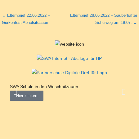
← Elternbrief 22.06.2022 –
Elternbrief 28.06.2022 – Sauberhafter
Gurkenfest Abholsituation
Schulweg am 19.07. →
SWA Schule in den Weschnitzauen
"Neu
Hier klicken
Hi