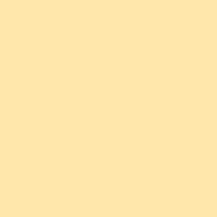
Schul
e in
den
Wesch