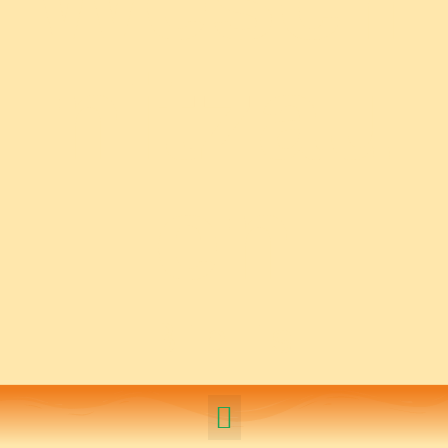
nitzau
en
Biblis